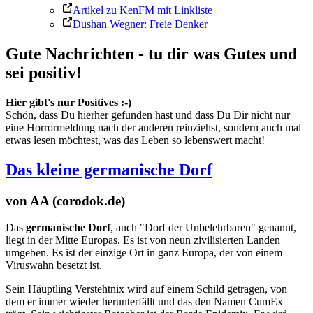
Artikel zu KenFM mit Linkliste
Dushan Wegner: Freie Denker
Gute Nachrichten - tu dir was Gutes und
sei positiv!
Hier gibt's nur Positives :-)
Schön, dass Du hierher gefunden hast und dass Du Dir nicht nur
eine Horrormeldung nach der anderen reinziehst, sondern auch mal
etwas lesen möchtest, was das Leben so lebenswert macht!
Das kleine germanische Dorf
von AA (corodok.de)
Das
ger­ma­ni­sche Dorf
, auch "Dorf der Unbelehrbaren" genannt,
liegt in der Mitte Europas. Es ist von neun zivi­li­sier­ten Landen
umge­ben. Es ist der ein­zi­ge Ort in ganz Europa, der von einem
Viruswahn besetzt ist.
Sein Häuptling Verstehtnix wird auf einem Schild getra­gen, von
dem er immer wie­der her­un­ter­fällt und das den Namen CumEx