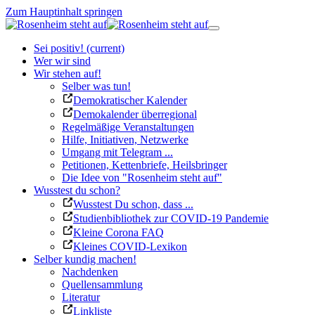
Zum Hauptinhalt springen
Sei positiv!
(current)
Wer wir sind
Wir stehen auf!
Selber was tun!
Demokratischer Kalender
Demokalender überregional
Regelmäßige Veranstaltungen
Hilfe, Initiativen, Netzwerke
Umgang mit Telegram ...
Petitionen, Kettenbriefe, Heilsbringer
Die Idee von "Rosenheim steht auf"
Wusstest du schon?
Wusstest Du schon, dass ...
Studienbibliothek zur COVID-19 Pandemie
Kleine Corona FAQ
Kleines COVID-Lexikon
Selber kundig machen!
Nachdenken
Quellensammlung
Literatur
Linkliste