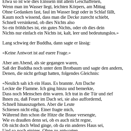
Etwa so ist wie dies Einssein mit allem Geschaffenen,
Wenn man im Wasser liegt, leichten Körpers, am Mittag
Ohne Gedanken fast, faul im Wasser liegt oder in Schlaf fällt,
Kaum noch wissend, dass man die Decke zurecht schiebt,
Schnell versinkend, ob dies Nichts also
So ein fröhliches ist, ein gutes Nichts, oder ob dies dein
Nichts nur einfach ein Nichts ist, kalt, leer und bedeutungslos.»
Lang schwieg der Buddha, dann sagte er lässig:
«Keine Antwort ist auf euere Frage.»
Aber am Abend, als sie gegangen waren,
Saß der Buddha noch unter dem Brotbaum und sagte den andern,
Denen, die nicht gefragt hatten, folgendes Gleichnis:
«Neulich sah ich ein Haus. Es brannte. Am Dache
Leckte die Flamme. Ich ging hinzu und bemerkte,
Dass noch Menschen drin waren. Ich trat in die Tür und rief
Ihnen zu, daß Feuer im Dach sei, sie also auffordernd,
Schnell hinauszugehen. Aber die Leute
Schienen nicht eilig. Einer fragte mich,
Während ihm schon die Hitze die Braue versengte,
Wie es draußen denn sei, ob es auch nicht regne,
Ob nicht doch Wind ginge, ob da ein anderes Haus sei,
Und so noch einiges. Ohne zu antworten,