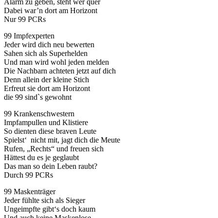
Alarm zu geben, steht wer quer
Dabei war’n dort am Horizont
Nur 99 PCRs
99 Impfexperten
Jeder wird dich neu bewerten
Sahen sich als Superhelden
Und man wird wohl jeden melden
Die Nachbarn achteten jetzt auf dich
Denn allein der kleine Stich
Erfreut sie dort am Horizont
die 99 sind`s gewohnt
99 Krankenschwestern
Impfampullen und Klistiere
So dienten diese braven Leute
Spielst‘ nicht mit, jagt dich die Meute
Rufen, „Rechts“ und freuen sich
Hättest du es je geglaubt
Das man so dein Leben raubt?
Durch 99 PCRs
99 Maskenträger
Jeder fühlte sich als Sieger
Ungeimpfte gibt‘s doch kaum
Und auch keine Maskenlose