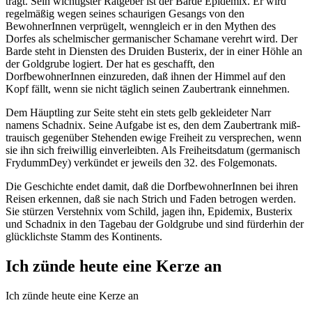
trägt. Sein wich­tigs­ter Ratgeber ist der Barde Epidemix. Er wird
regel­mä­ßig wegen sei­nes schau­ri­gen Gesangs von den
BewohnerInnen ver­prü­gelt, wenn­gleich er in den Mythen des
Dorfes als schel­mi­scher ger­ma­ni­scher Schamane ver­ehrt wird. Der
Barde steht in Diensten des Druiden Busterix, der in einer Höhle an
der Goldgrube logiert. Der hat es geschafft, den
DorfbewohnerInnen ein­zu­re­den, daß ihnen der Himmel auf den
Kopf fällt, wenn sie nicht täg­lich sei­nen Zaubertrank einnehmen.
Dem Häuptling zur Seite steht ein stets gelb geklei­de­ter Narr
namens Schadnix. Seine Aufgabe ist es, den dem Zaubertrank miß­
trau­isch gegen­über Stehenden ewi­ge Freiheit zu ver­spre­chen, wenn
sie ihn sich frei­wil­lig ein­ver­leib­ten. Als Freiheitsdatum (ger­ma­nisch
FrydummDey) ver­kün­det er jeweils den 32. des Folgemonats.
Die Geschichte endet damit, daß die DorfbewohnerInnen bei ihren
Reisen erken­nen, daß sie nach Strich und Faden betro­gen wer­den.
Sie stür­zen Verstehnix vom Schild, jagen ihn, Epidemix, Busterix
und Schadnix in den Tagebau der Goldgrube und sind für­der­hin der
glück­lichs­te Stamm des Kontinents.
Ich zünde heute eine Kerze an
Ich zünde heute eine Kerze an