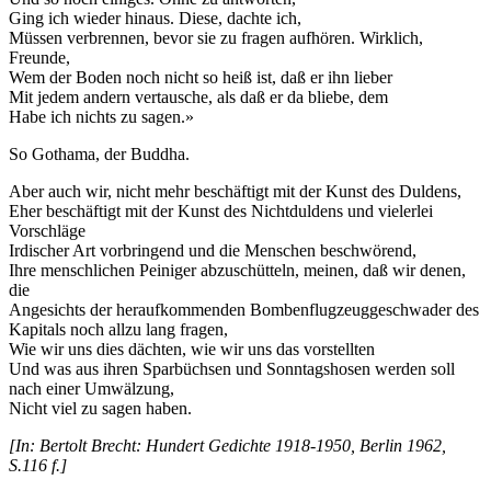
Ging ich wieder hinaus. Diese, dachte ich,
Müssen verbrennen, bevor sie zu fragen aufhören. Wirklich,
Freunde,
Wem der Boden noch nicht so heiß ist, daß er ihn lieber
Mit jedem andern vertausche, als daß er da bliebe, dem
Habe ich nichts zu sagen.»
So Gothama, der Buddha.
Aber auch wir, nicht mehr beschäftigt mit der Kunst des Duldens,
Eher beschäftigt mit der Kunst des Nichtduldens und vielerlei
Vorschläge
Irdischer Art vorbringend und die Menschen beschwörend,
Ihre menschlichen Peiniger abzuschütteln, meinen, daß wir denen,
die
Angesichts der heraufkommenden Bombenflugzeuggeschwader des
Kapitals noch allzu lang fragen,
Wie wir uns dies dächten, wie wir uns das vorstellten
Und was aus ihren Sparbüchsen und Sonntagshosen werden soll
nach einer Umwälzung,
Nicht viel zu sagen haben.
[In: Bertolt Brecht: Hundert Gedichte 1918-1950, Berlin 1962,
S.116 f.]