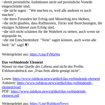
~deren persönliche Ambitionen nicht auf persönliche Vorteile
eingeschränkt sind,
~die nicht sagen : "Wir machen es, weil alle anderen es auch
machen",
~die ihren Freunden bei Erfolg und Misserfolg treu bleiben,
~die nicht glauben, dass Raffinessen, Tricks und Berechnungen, die
einzigen Schlüssel zum Erfolg sind,
~die sich nicht schämen für die Wahrheit zu stehen, auch wenn sie
unpopulär ist,
~die mit Entschiedenheit "Nein" sagen können, auch wenn alle
Welt "Ja" sagt! ❣️?
Weitergeleitet aus:
https://t.me/FrMaWa
Das verbindende Element
Wasser ist eine Quelle des Lebens und nicht des Profits.
Exklusivabdruck aus „Frau-Sein allein genügt nicht“.
Lesen:
https://www.rubikon.news/artikel/das-verbindende-element
Anhören:
https://www.rubikon.news/artikel/das-verbindende-
element/read
PDF:
https://www.rubikon.news/artikel/das-verbindende-
element.pdf
Weitergeleitet aus:
https://t.me/RubikonNews