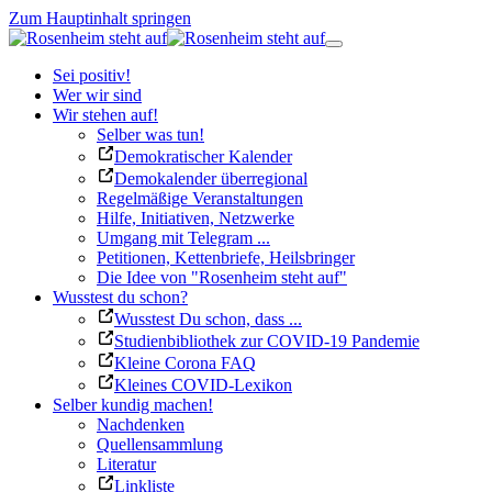
Zum Hauptinhalt springen
Sei positiv!
Wer wir sind
Wir stehen auf!
Selber was tun!
Demokratischer Kalender
Demokalender überregional
Regelmäßige Veranstaltungen
Hilfe, Initiativen, Netzwerke
Umgang mit Telegram ...
Petitionen, Kettenbriefe, Heilsbringer
Die Idee von "Rosenheim steht auf"
Wusstest du schon?
Wusstest Du schon, dass ...
Studienbibliothek zur COVID-19 Pandemie
Kleine Corona FAQ
Kleines COVID-Lexikon
Selber kundig machen!
Nachdenken
Quellensammlung
Literatur
Linkliste