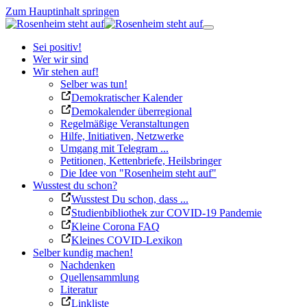
Zum Hauptinhalt springen
Sei positiv!
Wer wir sind
Wir stehen auf!
Selber was tun!
Demokratischer Kalender
Demokalender überregional
Regelmäßige Veranstaltungen
Hilfe, Initiativen, Netzwerke
Umgang mit Telegram ...
Petitionen, Kettenbriefe, Heilsbringer
Die Idee von "Rosenheim steht auf"
Wusstest du schon?
Wusstest Du schon, dass ...
Studienbibliothek zur COVID-19 Pandemie
Kleine Corona FAQ
Kleines COVID-Lexikon
Selber kundig machen!
Nachdenken
Quellensammlung
Literatur
Linkliste